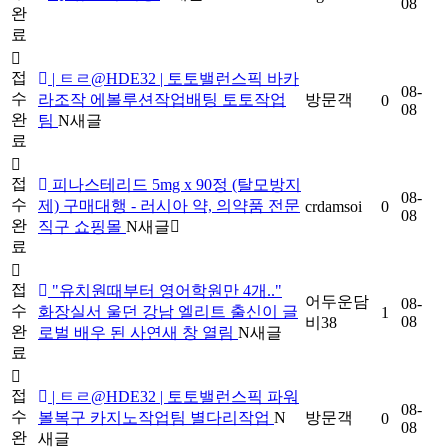
08
완
료
접
| ㅌㄹ@HDE32 | 토토밸런스픽 바카
08-
수
라조작 에볼루션작업배팅 토토작업
방문객
0
08
완
팀
N
새글
료
접
피나스테리드 5mg x 90정 (탈모방지
08-
수
제) 구매대행 - 러시아 약, 의약품 전문
crdamsoi
0
08
완
직구 쇼핑몰
N
새글
료
접
"유치원때부터 영어학원만 4개.."
어두운담
08-
수
화장실서 울던 강남 엘리트 출신이 글
1
08
비38
완
로벌 배우 된 사연새 창 열림
N
새글
료
접
| ㅌㄹ@HDE32 | 토토밸런스픽 파워
08-
수
볼복구 카지노작업팀 별다리작업
N
방문객
0
08
완
새글