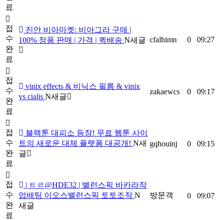
료
접
진안 비아마켓: 비아그라 구매 |
수
cfalhimn
0
09:27
100% 정품 판매 | 가격 | 퀵배송
N
새글
완
료
접
vinix effects & 비닉스 필름 & vinix
수
zakaewcs
0
09:17
vs cialis
N
새글
완
료
접
블랙툰 대피소 등장! 무료 웹툰 사이
수
트의 새로운 대체 플랫폼 대공개!
N
새
gqhouinj
0
09:15
완
글
료
접
| ㅌㄹ@HDE32 | 밸런스픽 바카라작
수
업배팅 이오스밸런스픽 토토조작
N
방문객
0
09:07
완
새글
료