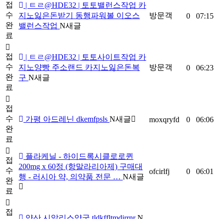
접
| ㅌㄹ@HDE32 | 토토밸런스작업 카
수
지노잃은돈받기 동행파워볼 이오스
방문객
0
07:15
완
밸런스작업
N
새글
료
접
| ㅌㄹ@HDE32 | 토토사이트작업 카
수
지노양빵 주소랜드 카지노잃은돈복
방문객
0
06:23
완
구
N
새글
료
접
수
가평 아드레닌 dkemfpsls
N
새글
moxqryfd
0
06:06
완
료
플라케닐 - 하이드록시클로로퀸
접
200mg x 60정 (항말라리아제) 구매대
수
ofcirlfj
0
06:01
행 - 러시아 약, 의약품 전문 …
N
새글
완
료
접
양산 시알리스약국 tldkffltmdirrnr
N