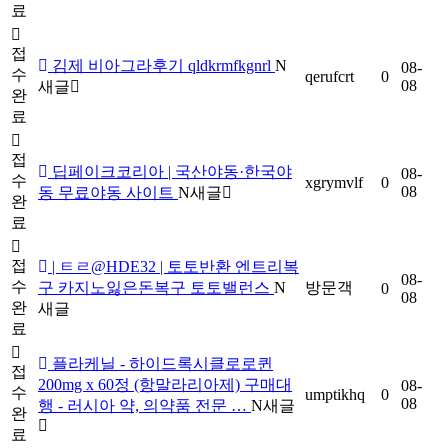
료
접
김제 비아그라후기 qldkrmfkgnrl
N
08-
수
qerufcrt
0
08
새글
완
료
접
딥페이크코리아 | 국산야동·한국야
08-
수
xgrymvlf
0
08
동 무료야동 사이트
N
새글
완
료
접
| ㅌㄹ@HDE32 | 토토반환 엔트리복
08-
수
구 카지노잃은돈복구 토토밸런스
N
방문객
0
08
완
새글
료
플라케닐 - 하이드록시클로로퀸
접
200mg x 60정 (항말라리아제) 구매대
08-
수
umptikhq
0
08
행 - 러시아 약, 의약품 전문 …
N
새글
완
료