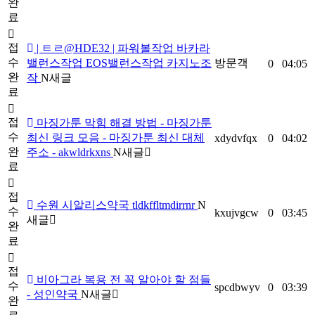
완
료
접
| ㅌㄹ@HDE32 | 파워볼작업 바카라
수
밸런스작업 EOS밸런스작업 카지노조
방문객
0
04:05
완
작
N
새글
료
접
마징가툰 막힘 해결 방법 - 마징가툰
수
최신 링크 모음 - 마징가툰 최신 대체
xdydvfqx
0
04:02
완
주소 - akwldrkxns
N
새글
료
접
수원 시알리스약국 tldkffltmdirrnr
N
수
kxujvgcw
0
03:45
새글
완
료
접
비아그라 복용 전 꼭 알아야 할 점들
수
spcdbwyv
0
03:39
- 성인약국
N
새글
완