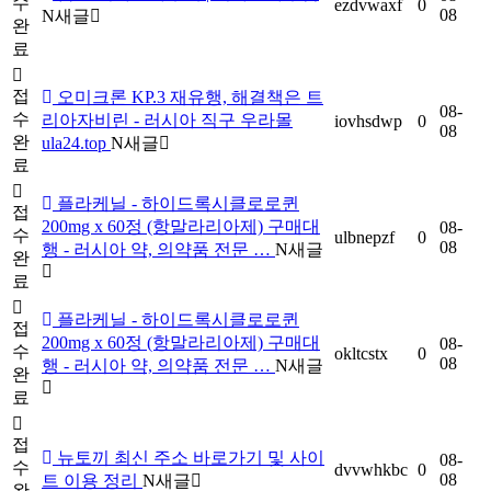
수
ezdvwaxf
0
08
N
새글
완
료
접
오미크론 KP.3 재유행, 해결책은 트
08-
수
리아자비린 - 러시아 직구 우라몰
iovhsdwp
0
08
완
ula24.top
N
새글
료
플라케닐 - 하이드록시클로로퀸
접
200mg x 60정 (항말라리아제) 구매대
08-
수
ulbnepzf
0
08
행 - 러시아 약, 의약품 전문 …
N
새글
완
료
플라케닐 - 하이드록시클로로퀸
접
200mg x 60정 (항말라리아제) 구매대
08-
수
okltcstx
0
08
행 - 러시아 약, 의약품 전문 …
N
새글
완
료
접
뉴토끼 최신 주소 바로가기 및 사이
08-
수
dvvwhkbc
0
08
트 이용 정리
N
새글
완