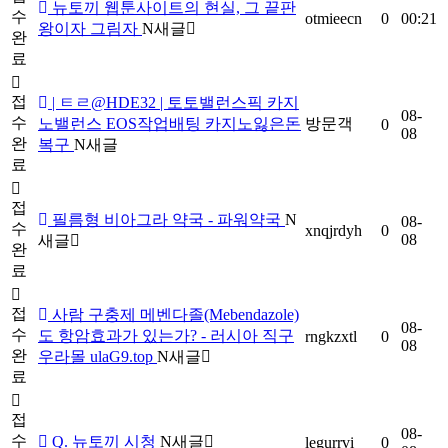
뉴토끼 웹툰사이트의 현실, 그 끝판
수
otmieecn
0
00:21
왕이자 그림자
N
새글
완
료
접
| ㅌㄹ@HDE32 | 토토밸런스픽 카지
08-
수
노밸런스 EOS작업배팅 카지노잃은돈
방문객
0
08
완
복구
N
새글
료
접
필름형 비아그라 약국 - 파워약국
N
08-
수
xnqjrdyh
0
08
새글
완
료
접
사람 구충제 메벤다졸(Mebendazole)
08-
수
도 항암효과가 있는가? - 러시아 직구
rngkzxtl
0
08
완
우라몰 ulaG9.top
N
새글
료
접
08-
수
Q. 뉴토끼 시청
N
새글
legurrvi
0