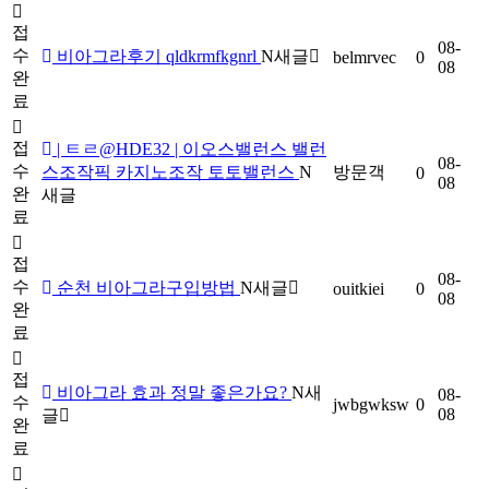
접
08-
수
비아그라후기 qldkrmfkgnrl
N
새글
belmrvec
0
08
완
료
접
| ㅌㄹ@HDE32 | 이오스밸런스 밸런
08-
수
스조작픽 카지노조작 토토밸런스
N
방문객
0
08
완
새글
료
접
08-
수
순천 비아그라구입방법
N
새글
ouitkiei
0
08
완
료
접
비아그라 효과 정말 좋은가요?
N
새
08-
수
jwbgwksw
0
08
글
완
료