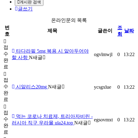
게시판 검색
글쓰기
온라인문의 목록
번
조
제목
글쓴이
날짜
호
회
접
타다라필 5mg 복용 시 알아두어야
수
ogvlmwjl
0
13:22
할 사항
N
새글
완
료
접
수
시알리스20mg
N
새글
ycsgxlue
0
13:22
완
료
접
먹는 코로나 치료제, 트리아자비린 -
수
egsovmxt
0
13:22
러시아 직구 우라몰 ula24.top
N
새글
완
료