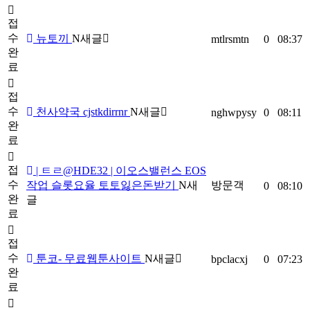
접
수
뉴토끼
N
새글
mtlrsmtn
0
08:37
완
료
접
수
천사약국 cjstkdirrnr
N
새글
nghwpysy
0
08:11
완
료
접
| ㅌㄹ@HDE32 | 이오스밸런스 EOS
수
작업 슬롯요율 토토잃은돈받기
N
새
방문객
0
08:10
완
글
료
접
수
툰코- 무료웹툰사이트
N
새글
bpclacxj
0
07:23
완
료