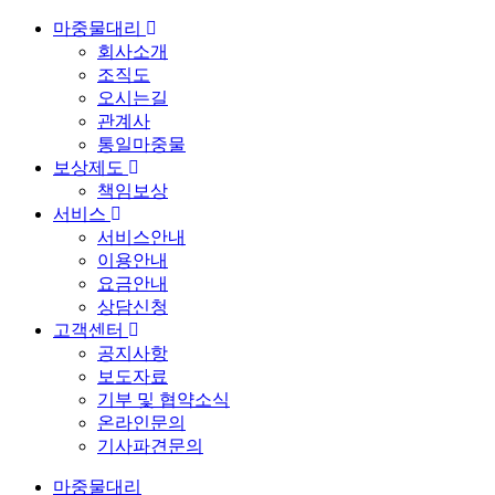
마중물대리
회사소개
조직도
오시는길
관계사
통일마중물
보상제도
책임보상
서비스
서비스안내
이용안내
요금안내
상담신청
고객센터
공지사항
보도자료
기부 및 협약소식
온라인문의
기사파견문의
마중물대리