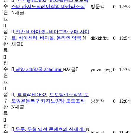
| ㅌㄹ@HDE32 | EOS밸런스 토토픽
수
스터 카지노딜레이작업 바카라조작
방문객
0
12:58
완
N
새글
료
접
진안 비아마켓 - 비아그라 구매 사이
수
트, 비아센터, 비아몰, 온라인 약국
N
dkkkhfbu
0
12:54
완
새글
료
접
수
광양 24h약국 24hdirrnr
N
새글
ymvmcjwg
0
12:35
완
료
접
| ㅌㄹ@HDE32 | 토토밸런스작업 토
수
토잃은돈복구 카지노양빵 토토조작
방문객
0
12:04
완
N
새글
료
접
무툰, 무협 액션 콘텐츠의 신세계!
N
수
fdprjtct
0
11:59