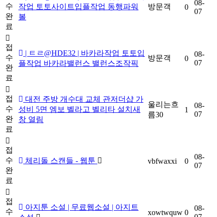
08-
수
작업 토토사이트입플작업 동행파워
방문객
0
07
완
볼
료
접
| ㅌㄹ@HDE32 | 바카라작업 토토입
08-
수
방문객
0
07
플작업 바카라밸런스 밸런스조작픽
완
료
접
대전 주방 개수대 교체 관저더샵 가
울리는흐
08-
수
성비 5면 엠보 벨라고 벨리타 설치새
1
07
름30
완
창 열림
료
접
08-
수
체리돌 스캔들 - 웹툰
vbfwaxxi
0
07
완
료
접
아지툰 소설 | 무료웹소설 | 아지트
08-
수
xowtwquw
0
07