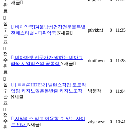
새글
완
료
접
비아약국]겨울남성건강전문몰특별
수
ptlvkbnf
0
11:35
전페스티벌 - 파워약국
N
새글
완
료
접
비아마켓 전문가가 말하는 비아그
수
rkntfbwo
0
11:28
라와 시알리스의 공통점
N
새글
완
료
접
| ㅌㄹ@HDE32 | 밸런스작업 토토작
수
업팀 카지노잃은돈반환 카지노조작
방문객
0
11:04
완
N
새글
료
접
시알리스 믿고 이용할 수 있는 사이
수
zdyelwsc
0
10:41
트 안내
N
새글
완