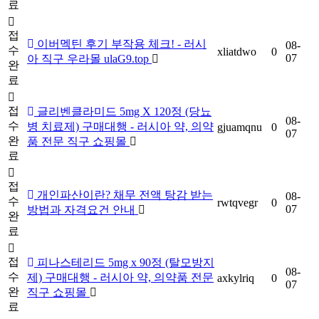
료
접
이버멕틴 후기 부작용 체크! - 러시
08-
수
xliatdwo
0
07
아 직구 우라몰 ulaG9.top
완
료
접
글리벤클라미드 5mg X 120정 (당뇨
08-
수
병 치료제) 구매대행 - 러시아 약, 의약
gjuamqnu
0
07
완
품 전문 직구 쇼핑몰
료
접
개인파산이란? 채무 전액 탕감 받는
08-
수
rwtqvegr
0
07
방법과 자격요건 안내
완
료
접
피나스테리드 5mg x 90정 (탈모방지
08-
수
제) 구매대행 - 러시아 약, 의약품 전문
axkylriq
0
07
완
직구 쇼핑몰
료