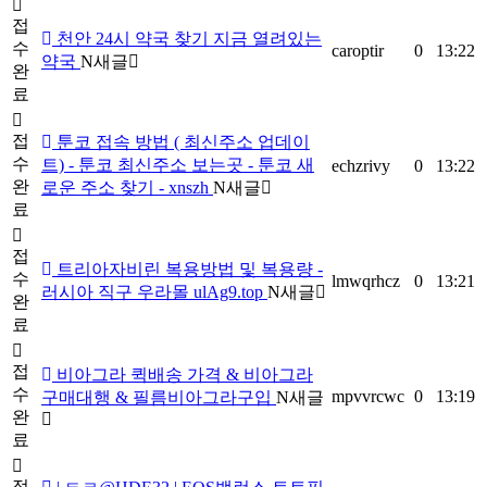
접
천안 24시 약국 찾기 지금 열려있는
수
caroptir
0
13:22
약국
N
새글
완
료
접
툰코 접속 방법 ( 최신주소 업데이
수
트) - 툰코 최신주소 보는곳 - 툰코 새
echzrivy
0
13:22
완
로운 주소 찾기 - xnszh
N
새글
료
접
트리아자비린 복용방법 및 복용량 -
수
lmwqrhcz
0
13:21
러시아 직구 우라몰 ulAg9.top
N
새글
완
료
접
비­아그라 퀵배송 가격 & 비­아그라
수
mpvvrcwc
0
13:19
구매대행 & 필름비­아그라구입
N
새글
완
료
접