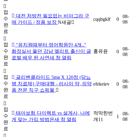
접
대전 처방전 필요없는 비아그라 구
08-
수
cqqbgklf
0
08
매 가이드 | 정품 보장
N
새글
완
료
접
"유치원때부터 영어학원만 4개.."
08-
수
화장실서 울던 강남 엘리트 출신이 글
홍유윤
0
08
완
로벌 배우 된 사연새 창 열림
료
접
글리벤클라미드 5mg X 120정 (당뇨
08-
수
병 치료제) 구매대행 - 러시아 약, 의약
efekeiev
0
08
완
품 전문 직구 쇼핑몰
료
접
태아보험 다이렉트 vs 설계사, 나에
적막한번
08-
수
1
08
게 맞는 가입 방법은새 창 열림
개11
완
료