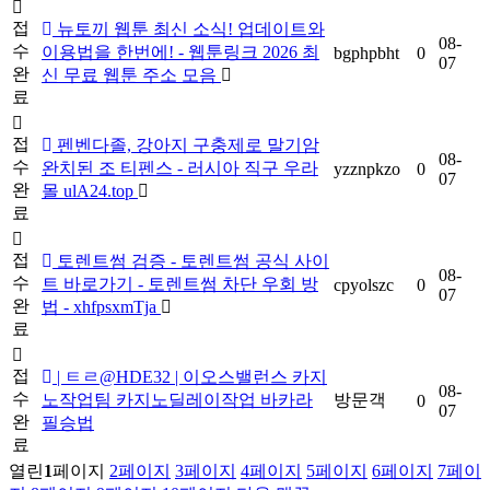
접
뉴토끼 웹툰 최신 소식! 업데이트와
08-
수
이용법을 한번에! - 웹툰링크 2026 최
bgphpbht
0
07
완
신 무료 웹툰 주소 모음
료
접
펜벤다졸, 강아지 구충제로 말기암
08-
수
완치된 조 티펜스 - 러시아 직구 우라
yzznpkzo
0
07
완
몰 ulA24.top
료
접
토렌트썸 검증 - 토렌트썸 공식 사이
08-
수
트 바로가기 - 토렌트썸 차단 우회 방
cpyolszc
0
07
완
법 - xhfpsxmTja
료
접
| ㅌㄹ@HDE32 | 이오스밸런스 카지
08-
수
노작업팀 카지노딜레이작업 바카라
방문객
0
07
완
필승법
료
열린
1
페이지
2
페이지
3
페이지
4
페이지
5
페이지
6
페이지
7
페이