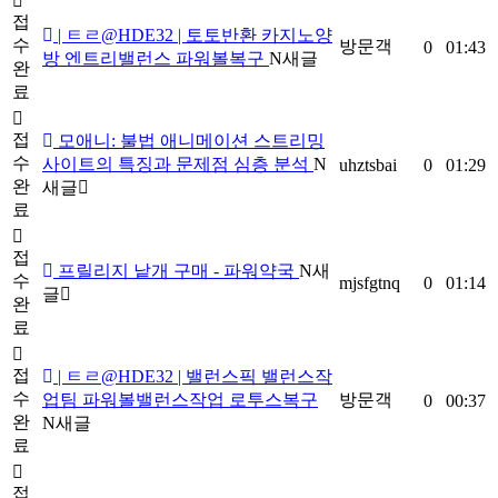
접
| ㅌㄹ@HDE32 | 토토반환 카지노양
수
방문객
0
01:43
방 엔트리밸런스 파워볼복구
N
새글
완
료
접
모애니: 불법 애니메이션 스트리밍
수
사이트의 특징과 문제점 심층 분석
N
uhztsbai
0
01:29
완
새글
료
접
프릴리지 낱개 구매 - 파워약국
N
새
수
mjsfgtnq
0
01:14
글
완
료
접
| ㅌㄹ@HDE32 | 밸런스픽 밸런스작
수
업팀 파워볼밸런스작업 로투스복구
방문객
0
00:37
완
N
새글
료
접