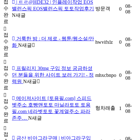
접
| ㅌㄹ@HDE32 | 인플레이작업 EOS
08-
수
밸런스픽 EOS밸런스픽 토토작업후기
방문객
0
08
완
N
새글
료
접
거룩한 밤 : 더 제로 - 웹툰/웹소설/만
08-
수
hwvifxlz
0
08
화
N
새글
완
료
접
프릴리지 30mg 구입 정보 궁금하셨
08-
수
던 분들을 위한 사이트 보러 가기! - 정
mhxcbnpo
0
08
완
력원
N
새글
료
메이져사이트 [토용필.com] 스피드
접
벳주소 호빵맨토토 마닐라토토 토용
08-
수
형차래출
1
08
필.com 네라벳토토 꽃계열주소 파라
완
존주…
N
새글
료
접
금산 비아그라구매 | 비아그라구입
08-