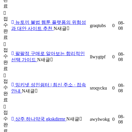
료
접
뉴토끼 불법 웹툰 플랫폼의 위험성
08-
수
graqtubs
0
08
과 대안 사이트 추천
N
새글
완
료
접
팔팔정 구매로 알아보는 합리적인
08-
수
llwygtpf
0
08
선택 가이드
N
새글
완
료
접
밍키넷 성인쉼터 | 최신 주소 · 접속
08-
수
sroqycku
0
08
안내
N
새글
완
료
접
08-
수
상주 하나약국 gkskdirrnr
N
새글
awylwokg
0
08
완
료