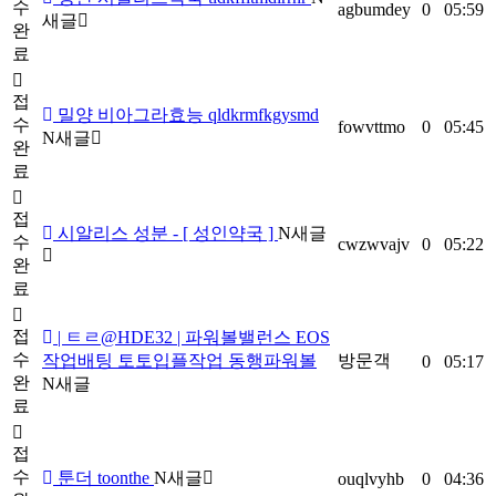
수
agbumdey
0
05:59
새글
완
료
접
밀양 비아그라효능 qldkrmfkgysmd
수
fowvttmo
0
05:45
N
새글
완
료
접
시알리스 성분 - [ 성인약국 ]
N
새글
수
cwzwvajv
0
05:22
완
료
접
| ㅌㄹ@HDE32 | 파워볼밸런스 EOS
수
작업배팅 토토입플작업 동행파워볼
방문객
0
05:17
완
N
새글
료
접
수
툰더 toonthe
N
새글
ouqlvyhb
0
04:36