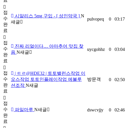
료
접
시알리스 5mg 구입 - [ 성인약국 ]
N
수
pulvopeq
0
03:17
새글
완
료
접
진짜 리얼이다… 아마추어 맛집 찾
수
uycgohhz
0
03:04
음
N
새글
완
료
접
| ㅌㄹ@HDE32 | 토토밸런스작업 이
수
오스작업 토토인플레이작업 에볼루
방문객
0
02:50
완
션조작
N
새글
료
접
수
파일마루
N
새글
dswcvjjy
0
02:46
완
료