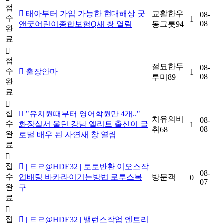
접
태아부터 가입 가능한 현대해상 굿
교활한우
08-
수
1
08
앤굿어린이종합보험Q새 창 열림
동그릇94
완
료
접
절묘한두
08-
수
출장안마
1
08
루미89
완
료
접
"유치원때부터 영어학원만 4개.."
치유의비
08-
수
화장실서 울던 강남 엘리트 출신이 글
1
08
취68
완
로벌 배우 된 사연새 창 열림
료
접
| ㅌㄹ@HDE32 | 토토반환 이오스작
08-
수
업배팅 바카라이기는방법 로투스복
방문객
0
07
완
구
료
접
| ㅌㄹ@HDE32 | 밸런스작업 엔트리