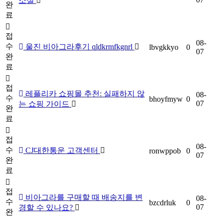
소설
완
료
접
08-
수
울진 비아그라후기 qldkrmfkgnrl
lbvgkkyo
0
07
완
료
접
레플리카 쇼핑몰 추천: 실패하지 않
08-
수
bhoyfmyw
0
07
는 쇼핑 가이드
완
료
접
08-
수
CJ대한통운 고객센터
ronwppob
0
07
완
료
접
비아그라를 구매할 때 배송지를 변
08-
수
bzcdrluk
0
07
경할 수 있나요?
완